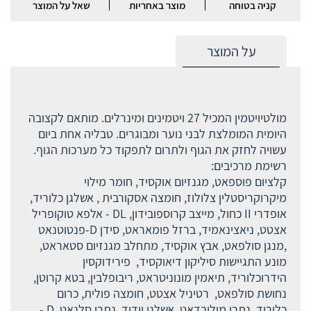
קניה בטוחה
מוצר באחריות
שאל על המוצר
על המוצר
מולטיויטמין המכיל 27 ויטמינים ומינרלים. מותאם לקצובה
היומית המומלצת לבני נוער ומבוגרים. טבליה אחת ביום
עשויה לחזק את הגוף ולתרום לתפקוד כל מערכות הגוף.
רשימת מרכיבים:
קלציום פוספאט, מגנזיום אוקסיד, חומר מילוי
מיקרוקריסטלין צלולוז, חומצה אסקורבית , אשלגן כלוריד,
אופדרי II כחול, מייצב קרוספובידון, DL - אלפא טוקופריל
אצטט, ניאצינאמיד, ברזל פומאראט, סידן D-פנטוטנאט
,מנגן סולפאט, אבץ אוקסיד, מתחלב מגנזיום סטאראט,
מונע התגיישות סיליקון דיאוקסיד, פירידוקסין
הידרוכלוריד, תיאמין מונוניטראט, ריבופלבין, בטא קרוטן,
נחושת סולפאט, רטיניל אצטט, חומצה פולית, כרום
כלוריד, נתרן מוליבדאט, אשלגן יודיד, נתרן סלנאט, D -