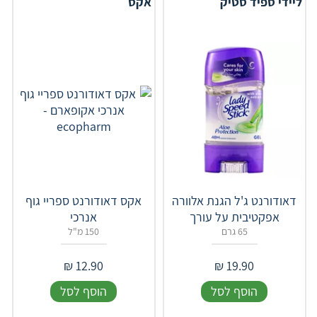
ליידי ספיד סטיק
אקס
דאודורנט ג'ל הגנת אלוורה
אקס דאודורנט ספריי גוף
אפקטיבית על עורך
אנרכי
65 גרם
150 מ"ל
₪
12.90
₪
19.90
הוסף לסל
הוסף לסל