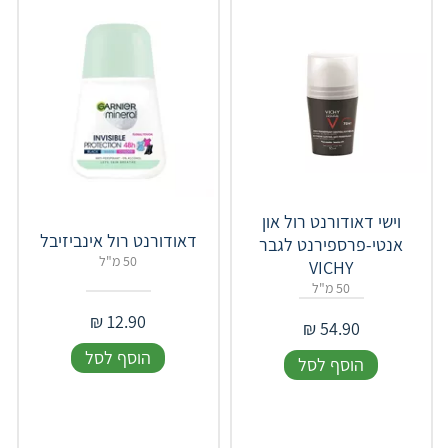
וישי דאודורנט רול און
דאודורנט רול אינביזיבל
אנטי-פרספירנט לגבר
50 מ"ל
VICHY
50 מ"ל
₪
12.90
₪
54.90
הוסף לסל
הוסף לסל