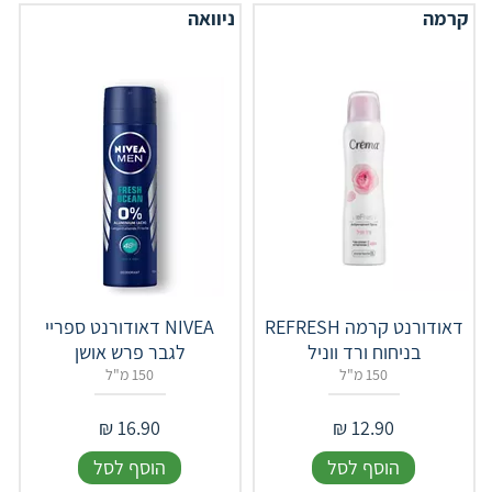
קרמה
ניוואה
דאודורנט קרמה REFRESH
NIVEA דאודורנט ספריי
בניחוח ורד ווניל
לגבר פרש אושן
150 מ"ל
150 מ"ל
₪
16.90
₪
12.90
הוסף לסל
הוסף לסל