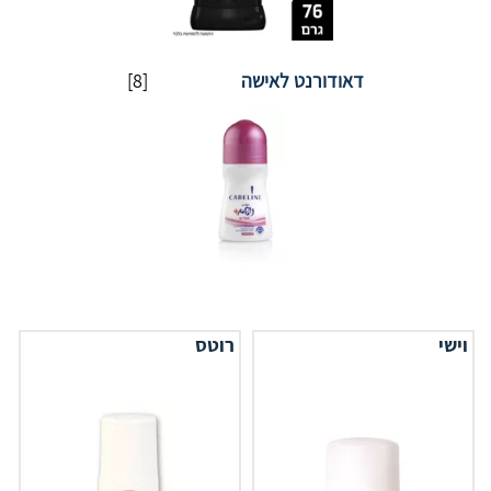
דאודורנט לאישה
[8]
וישי
רוטס