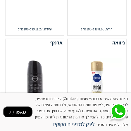
יחידה: 8.60 ₪ ל-100 מ"ל
יחידה: 11.27 ₪ ל-100 מ"ל
ניוואה
ארמף
האתר עושה שימוש בקובצי עוגיות (Cookies) לצרכים תפעוליים,
לניתוח שימושים, לשיפור חוויית המשתמש, ולהתאמה אישית של
תוכן ופרסום ממוקד. אנו עשויים לשתף מידע אודותיך עם ספקי
מאשר/ת
פרסום חיצוניים כדי להציג לך מודעות הרלוונטיות לתחומי העניין
לינק למדיניות הקוקיז
‎NIVEA‎ ‎ דאודורנט ספריי
שלך. לפרטים נוספים:
דאודורנט קלאב דה נואי