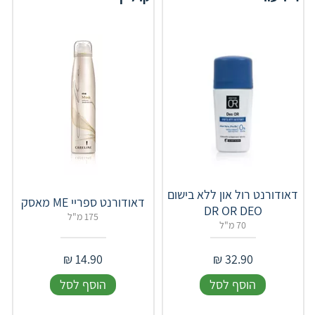
דאודורנט רול און ללא בישום
דאודורנט ספריי ME מאסק
DR OR DEO
175 מ"ל
70 מ"ל
₪
14.90
₪
32.90
הוסף לסל
הוסף לסל