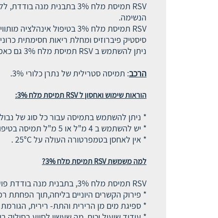
RSV תמיסת מלח 3% בתבנית 
הנשימה.
RSV תמיסת מלח 3% בטיפול אי
סיסטיק פיברוזיס ומחלת ריאות חסימתית כרונית (OPD
ניתן להשתמש ב RSV תמיסת מלח 3% גם כאמצעי למוצרים תרופתיים לאינהלציה.
הרכב
: תמיסה סטרילית של נתרן כלורי 3%.
הוראות שימוש ואחסון ל RSV תמיסת מלח 3%:
* ניתן להשתמש בתמיסה עבור כל סוג של נבולי
* יש להשתמש ב 4 מ"ל או 5 מ"ל תמיסה בטיפול באינהלציה, בהתאם למרשם רופא.
* אין לאחסן בטמפרטורה העולה על 25°C .
למה משמשת RSV תמיסת מלח 3%?
RSV תמיסת מלח 3%, בתבנית מנה בודדת פועלת באמצעות מנגנונים שונים, המאפשרים תנועה של הפרשות בדרכי הנשימה, ובכך משפרת את הנשימה על ידי:
* פירוק הקשרים היוניים בליחה,תוך הפחתת ר
* ספיגת מים מן הרירית והתת- רירית, הגורמ
* עידוד שיעול וכיח, מה שעשוי לסייע בסילוק