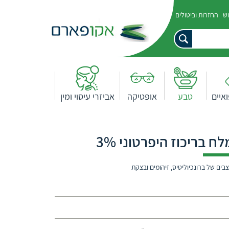
וש
החזרות וביטולים
איים
טבע
אופטיקה
אביזרי עיסוי ומין
 אינלהציה במצבים של ברונכיוליטיס, זיהומים ובצקת