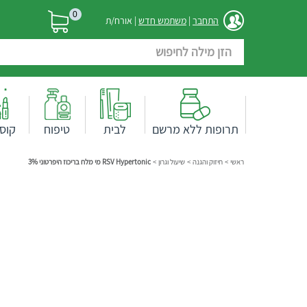
0
התחבר
|
משתמש חדש
| אורח/ת
תרופות ללא מרשם
לבית
טיפוח
קוס
ראשי
>
חיזוק והגנה
>
שיעול וגרון
>
RSV Hypertonic מי מלח בריכוז היפרטוני 3%