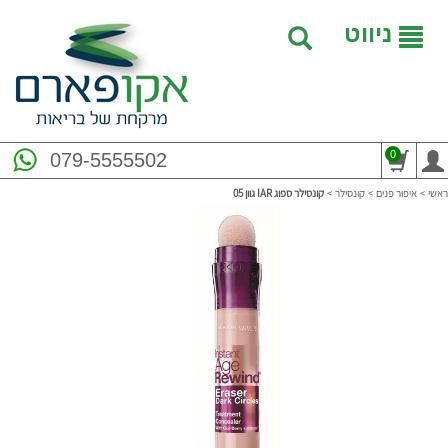
ניווט
0
079-5555502
ראשי
>
איפור פנים
>
קונסילר
>
קונסילר ספוג IAR‎ גוון 05