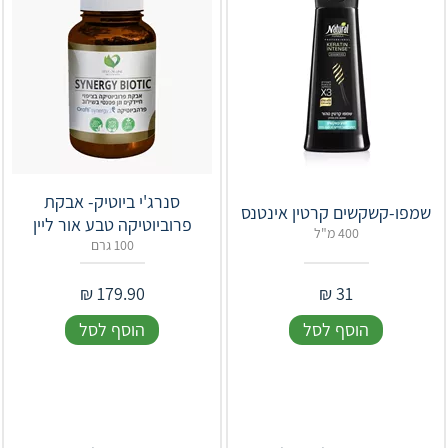
סנרג'י ביוטיק- אבקת
פרוביוטיקה טבע אור ליין
400 מ"ל
100 גרם
₪
179.90
₪
31
הוסף לסל
הוסף לסל