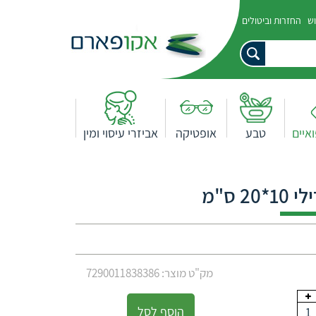
וש
החזרות וביטולים
איים
טבע
אופטיקה
אביזרי עיסוי ומין
2 ס"מ
מק"ט מוצר: 7290011838386
הוסף לסל
1