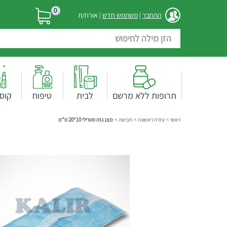
0
התחבר
|
משתמש חדש
| אורח/ת
תרופות ללא מרשם
לבית
טיפוח
קוס
ראשי
>
עזרה ראשונה
>
חבישה
>
מצג גזה סטרילי 10*20 ס"מ