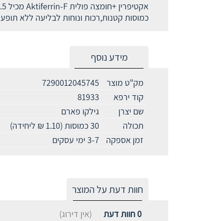
אקטיפרין +חומצה פולית Aktiferrin-F מכיל 0.5 מ"ג חומצה פולית בכל כמוסה.
כמוסות קטנות,רכות ונוחות לבליעה ללא תופעות לוואי כמ
מידע נוסף
מק"ט מוצר
7290012045745
קוד ירפא
81933
שם יצרן
גילקו פארם
תכולה
30 כמוסות (1.10 ₪ ליחידה)
זמן אספקה
3-7 ימי עסקים
חוות דעת על המוצר
0
חוות דעת
(אין דירוג)