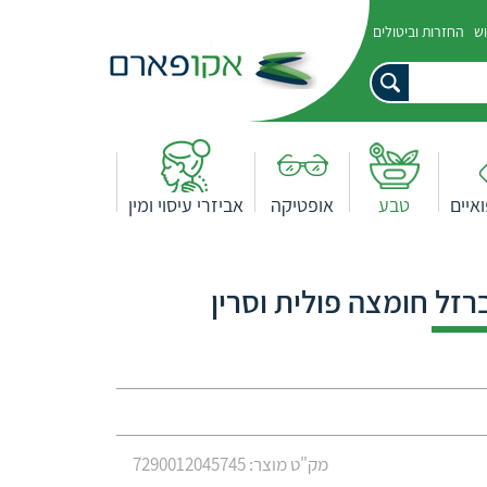
וש
החזרות וביטולים
איים
טבע
אופטיקה
אביזרי עיסוי ומין
רזל חומצה פולית וסרין
מק"ט מוצר: 7290012045745