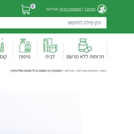
0
התחבר
|
משתמש חדש
| אורח/ת
תרופות ללא מרשם
לבית
טיפוח
קוס
ראשי
>
ויטמינים ומינרלים
>
מינרלים
>
אקטיפרין -פ כמוסות ברזל חומצה פולית וסרין