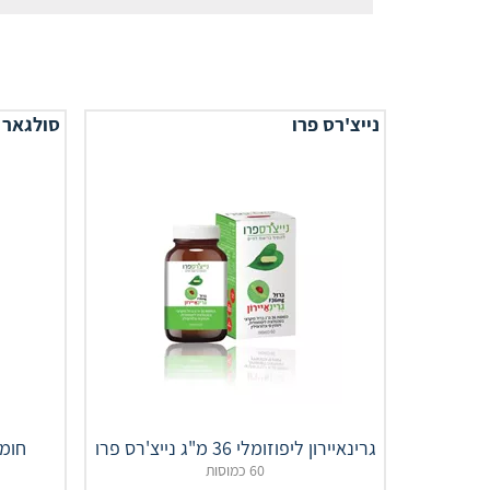
נייצ'רס פרו
סולגאר
גרינאיירון ליפוזומלי 36 מ"ג נייצ'רס פרו
חומצה
60 כמוסות