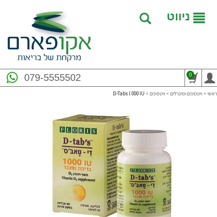
ניווט
0
079-5555502
ראשי
>
ויטמינים ומינרלים
>
ויטמינים
>
D-Tabs l 000 IU