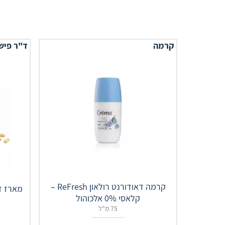
קרמה
ד"ר פיש
קרמה דאודורנט רולאון ReFresh –
קלאסי 0% אלכוהול
75 מ"ל