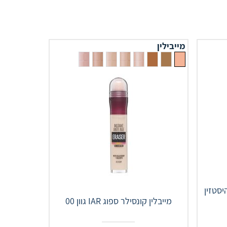
מייבילין
HISTAZINE SYRUP -היסטזין
מייבלין קונסילר ספוג IAR גוון 00