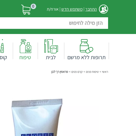
0
התחבר
|
משתמש חדש
| אורח/ת
תרופות ללא מרשם
לבית
טיפוח
קוס
ראשי
>
טיפוח פנים
>
קרם פנים
>
פראפין רך לבן