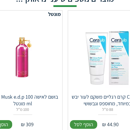
מונטל
CERAVE קרם רגליים משקם לעור יבש
בושם לאישה sk e.d.p 100
מיוחד, מחוספס וגבשושי
ml מונטל
88 מ"ל
100 מ"ל
44.90
₪
הוסף לסל
309
₪
הוסף