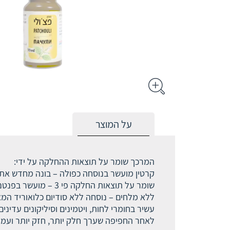
על המוצר
המרכך שומר על תוצאות ההחלקה על ידי:
קרטין מועשר בנוסחה כפולה – בונה מחדש את פ
שומר על תוצאות החלקה פי 3 – מועשר בפנטנול המחזק את פעולת הקרטין. מגביר את עמידות השערה בפני שבירה, נזקי חום וכימיקלים.
ללא מלחים – נוסחה ללא סודיום כלואוריד המא
עשיר בחומרי לחות, ויטמינים וסיליקונים עדינ
לאחר החפיפה שערך חלק יותר, חזק יותר ועמיד