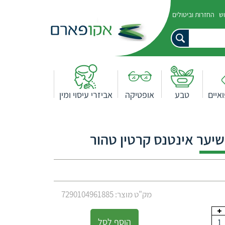
וש
החזרות וביטולים
איים
טבע
אופטיקה
אביזרי עיסוי ומין
יער אינטנס קרטין טהור
מק"ט מוצר: 7290104961885
הוסף לסל
1