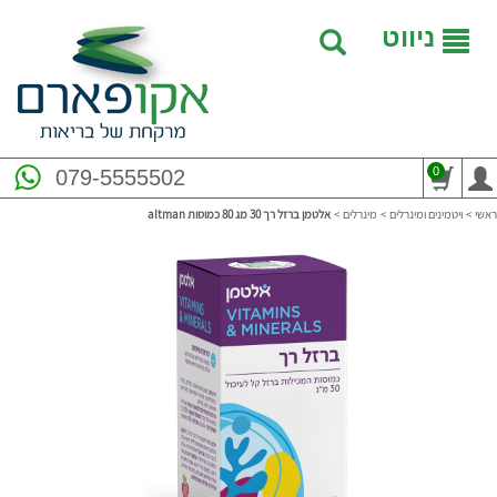
ניווט
0
079-5555502
ראשי
>
ויטמינים ומינרלים
>
מינרלים
>
‏אלטמן ברזל רך 30 מג 80 כמוסות altman