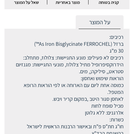
קניה בטוחה
מוצר באחריות
שאל על המוצר
על המוצר
רכיבים:
ברזל (As Iron Bisglycinate FERROCHEL™)‏
30 מ"ג
רכיבים לא פעילים: מונע התגיישות: צלולוז, מתחלב:
הידרוקסיפרופיל מתיל צלולוז, מונעי התגיישות: מגנזיום
סטראט,, סיליקה;, מים.
הוראות שימוש ואחסון:
כמוסה אחת ליום עם הארוחה או לפי הוראות הרופא
המטפל.
לאחסן סגור היטב ,במקום קריר ויבש.
מכיל סופח לחות
אלרגנים: ללא גלוטן
כשרות:
חו"ג חת"ס פ"ת ובאישור הרבנות הראשית לישראל
בהשגחת הבד"ץ