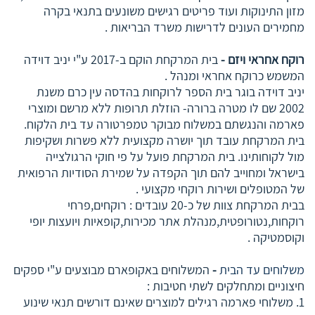
מזון התינוקות ועוד פריטים רגישים משונעים בתנאי בקרה
מחמירים העונים לדרישות משרד הבריאות .
רוקח אחראי ויזם -
בית המרקחת הוקם ב-2017 ע"י יניב דוידה
המשמש כרוקח אחראי ומנהל .
יניב דוידה בוגר בית הספר לרוקחות בהדסה עין כרם משנת
2002 שם לו מטרה ברורה- הוזלת תרופות ללא מרשם ומוצרי
פארמה והנגשתם במשלוח מבוקר טמפרטורה עד בית הלקוח.
בית המרקחת עובד תוך יושרה מקצועית ללא פשרות ושקיפות
מול לקוחותינו. בית המרקחת פועל על פי חוקי הרגולצייה
בישראל ומחוייב להם תוך הקפדה על שמירת הסודיות הרפואית
של המטופלים ושירות רוקחי מקצועי .
בבית המרקחת צוות של כ-20 עובדים : רוקחים,פרחי
רוקחות,נטורופטית,מנהלת אתר מכירות,קופאיות ויועצות יופי
וקוסמטיקה .
משלוחים עד הבית
-
המשלוחים באקופארם מבוצעים ע"י ספקים
חיצוניים ומתחלקים לשתי חטיבות :
1. משלוחי פארמה רגילים למוצרים שאינם דורשים תנאי שינוע